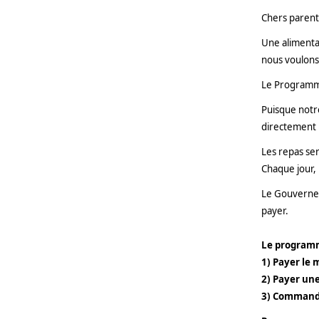
Chers parent
Une alimentat
nous voulons 
Le Programme 
Puisque notre
directement 
Les repas ser
Chaque jour, 
Le Gouverneme
payer.
Le programme
1) Payer le 
2) Payer un
3) Commande