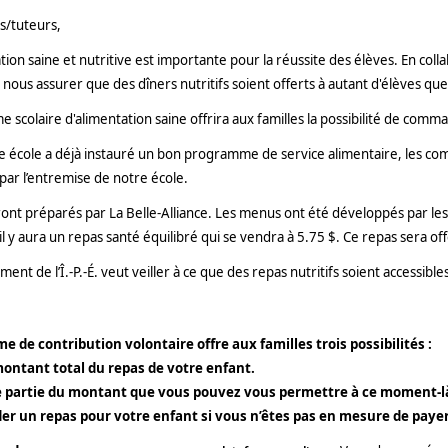
s/tuteurs,
ion saine et nutritive est importante pour la réussite des élèves. En col
nous assurer que des dîners nutritifs soient offerts à autant d'élèves que
scolaire d'alimentation saine offrira aux familles la possibilité de comm
 école a déjà instauré un bon programme de service alimentaire, les com
par l’entremise de notre école.
ont préparés par La Belle-Alliance. Les menus ont été développés par les c
il y aura un repas santé équilibré qui se vendra à 5.75 $. Ce repas sera o
nt de l’Î.-P.-É. veut veiller à ce que des repas nutritifs soient accessible
 de contribution volontaire offre aux familles trois possibilités :‍
montant total du repas de votre enfant.
e partie du montant que vous pouvez vous permettre à ce moment-l
r un repas pour votre enfant si vous n’êtes pas en mesure de payer