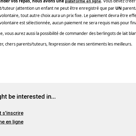
der vos repas, nous avons une
. Vous devez créer
plateforme en ligne
tuteur (attention un enfant ne peut être enregistré que par
UN
parent/
volontaire, tout autre choix aura un prix fixe. Le paiement devra être eff
volontaire est sélectionnée, aucun paiement ne sera requis mais pour fi
e, vous aurez aussi la possibilité de commander des berlingots de lait blan
er, chers parents/tuteurs, l’expression de mes sentiments les meilleurs.
ht be interested in...
s'inscrire
me en ligne