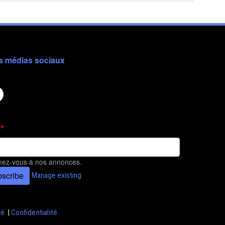
s médias sociaux
ez-vous à nos annonces.
scribe
Manage existing
té
|
Confidentialité