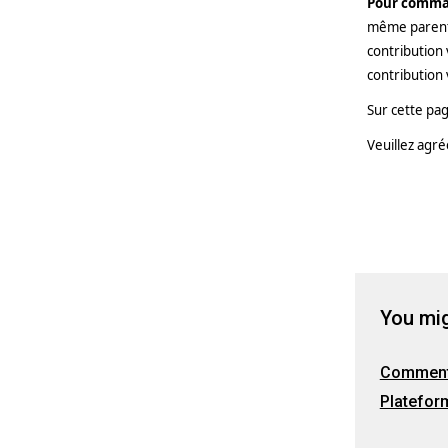
Pour comman
même parent/
contribution 
contribution 
Sur cette pag
Veuillez agré
You mig
Comment 
Platefor