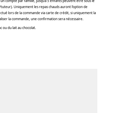
 un compte par famille, jusqu’à 5 enfants peuvent être sous le
tuteur). Uniquement les repas chauds auront l’option de
ectué lors de la commande via carte de crédit, si uniquement la
naliser la commande, une confirmation sera nécessaire.
c ou du lait au chocolat.